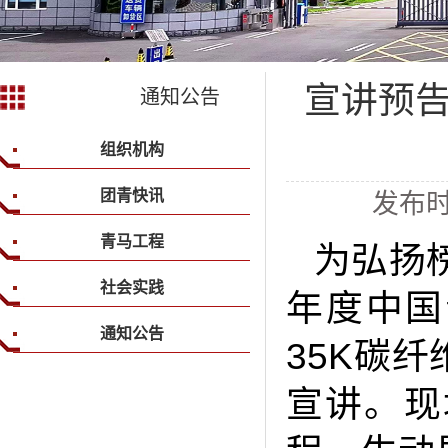
宣讲预告
通知公告
组织机构
团青快讯
发布时
青马工程
为弘扬
社会实践
年度中国
通知公告
35K碳
宣讲。现