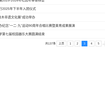
2025-2026年社团年审答辩会
行2025年下半年入团仪式
浪木非遗文化展”成功举办
办纪念“一二·九”运动90周年合唱比赛暨美育成果展演
学第七届校园器乐大赛圆满结束
...
上页
1
2
3
4
5
共137条