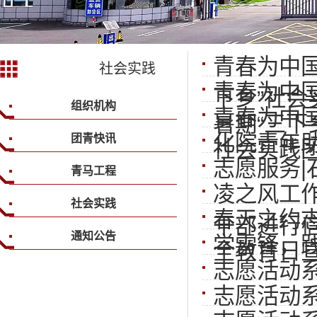
青春为中
社会实践
青春为中
下乡”社会
组织机构
青春为中国
暑期“三下
化院青年助
团青快讯
社会实践
志愿服务|
青马工程
凌之风工
社会实践
春天之约
干部进行
通知公告
学雷锋，践
全教育日
志愿活动
志愿活动